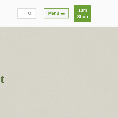
zum
Menü
Shop
t